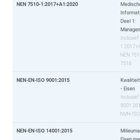
NEN 7510-1:2017+A1:2020
Medische
Informati
Deel 1:
Manage
Inclusief
1:2017+A
NEN 751
7516
NEN-EN-ISO 9001:2015
Kwalite
- Eisen
Inclusie
9001:201
NVN-ISO
NEN-EN-ISO 14001:2015
Milieum
Eisen met