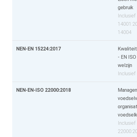
gebruik
Inclusie
14001:2
14004
NEN-EN 15224:2017
Kwalite
- EN ISO
welzijn
Inclusie
NEN-EN-ISO 22000:2018
Managem
voedselve
organisat
voedsel
Inclusie
22000:2