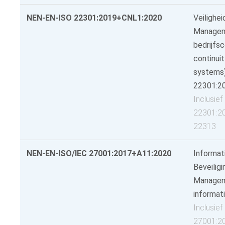
NEN-EN-ISO 22301:2019+CNL1:2020
Veilighe
Managem
bedrijfsc
continu
systems)
22301:2
Inclusie
22301:2
22313
NEN-EN-ISO/IEC 27001:2017+A11:2020
Informat
Beveilig
Managem
informati
Inclusie
27001:2