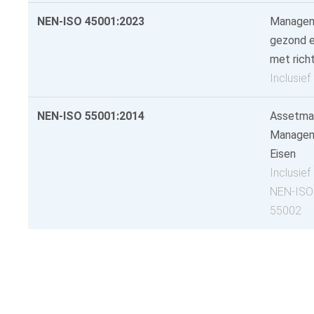
NEN-ISO 45001:2023
Managem
gezond e
met richt
Inclusie
NEN-ISO 55001:2014
Assetma
Managem
Eisen
Inclusie
NEN-ISO
55002