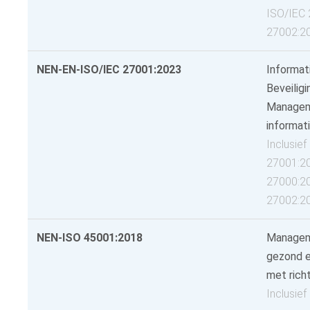
ISO/IEC 
27002:2
NEN-EN-ISO/IEC 27001:2023
Informat
Beveilig
Managem
informati
Inclusie
27001:2
27000:2
27002:2
NEN-ISO 45001:2018
Managem
gezond e
met richt
Inclusie