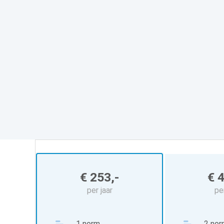
€ 253,-
€ 
per jaar
per
1
norm
2
nor