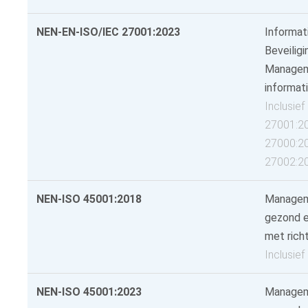
NEN-EN-ISO/IEC 27001:2023
Informat
Beveilig
Managem
informati
Inclusie
27001:2
27000:2
27002:2
NEN-ISO 45001:2018
Managem
gezond e
met richt
Inclusie
NEN-ISO 45001:2023
Managem