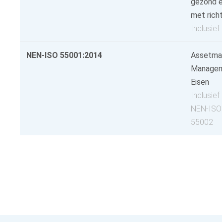
gezond e
met richt
Inclusie
NEN-ISO 55001:2014
Assetma
Managem
Eisen
Inclusie
NEN-ISO
55002