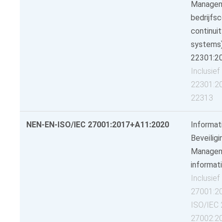
Managem
bedrijfsc
continu
systems)
22301:2
Inclusie
22301:2
22313
NEN-EN-ISO/IEC 27001:2017+A11:2020
Informat
Beveilig
Managem
informati
Inclusie
27001:2
ISO/IEC 
27002:2