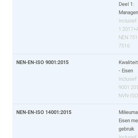
Deel 1:
Manage
Inclusief
1:2017+A
NEN 751
7516
NEN-EN-ISO 9001:2015
Kwalite
- Eisen
Inclusie
9001:201
NVN-ISO
NEN-EN-ISO 14001:2015
Milieum
Eisen met
gebruik
Inclusie