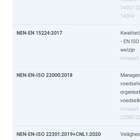
14001:2
14004
NEN-EN 15224:2017
Kwalite
- EN ISO
welzijn
Inclusie
NEN-EN-ISO 22000:2018
Managem
voedselve
organisat
voedsel
Inclusie
22000:2
NEN-EN-ISO 22301:2019+CNL1:2020
Veilighe