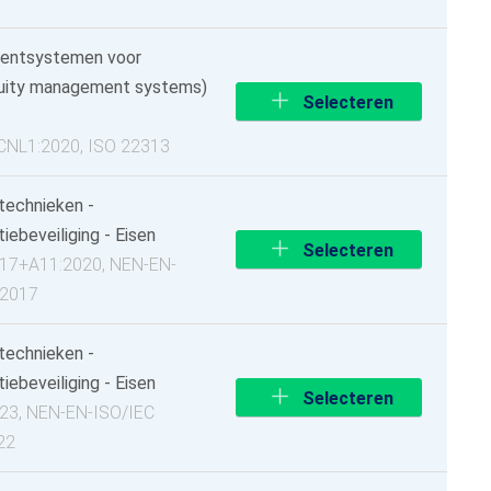
mentsystemen voor
inuity management systems)
Selecteren
+CNL1:2020, ISO 22313
stechnieken -
beveiliging - Eisen
Selecteren
2017+A11:2020, NEN-EN-
:2017
stechnieken -
beveiliging - Eisen
Selecteren
023, NEN-EN-ISO/IEC
22